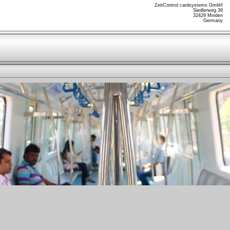
ZeitControl cardsystems GmbH
Siedlerweg 39
32429 Minden
Germany