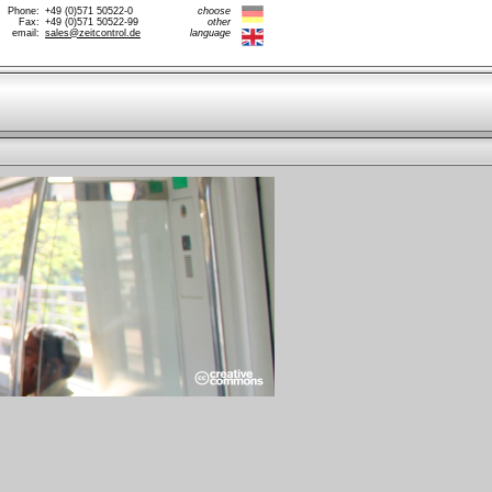
Phone:
+49 (0)571 50522-0
choose
Fax:
+49 (0)571 50522-99
other
email:
sales@zeitcontrol.de
language